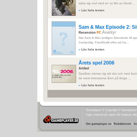
sätta sig ned med en ny film av David...
»
Läs hela texten
Sam & Max Episode 2: Si
Äventyr
Recension
PC
När Sam & Max äntligen återvände till spel
överlycklig. Framförallt efter att ha...
»
Läs hela texten
Årets spel 2006
Artikel
Spelåret närmar sig sitt slut och med fac
de mest intressanta åren på länge....
»
Läs hela texten
Gameplayer ® Copyright © Gameplayer A
Inget material på sajten får kopieras ell
Om gameplayer.se
|
Redaktionen
|
An