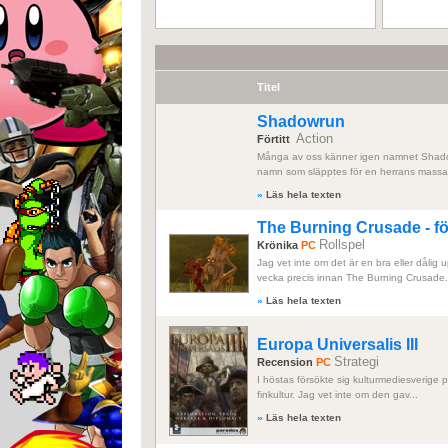
Titel
Shadowrun
Action
Förtitt
Många av oss känner igen namnet Shado
namn som släpptes för en herrans massa 
»
Läs hela texten
The Burning Crusade - f
Rollspel
Krönika
PC
Jag vet inte om det är en bra eller dåli
vecka precis innan The Burning Crusade.
»
Läs hela texten
Europa Universalis III
Strategi
Recension
PC
I höstas försökte sig kulturmediesverige 
finkultur. Jag vet inte om den gav...
»
Läs hela texten