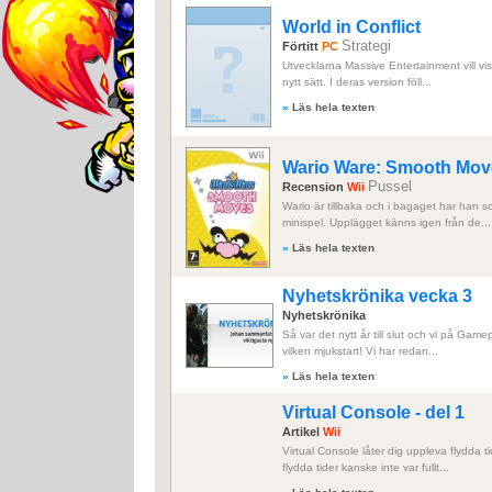
World in Conflict
Strategi
Förtitt
PC
Utvecklarna Massive Entertainment vill visa
nytt sätt. I deras version föll...
»
Läs hela texten
Wario Ware: Smooth Mov
Pussel
Recension
Wii
Wario är tillbaka och i bagaget har han s
minispel. Upplägget känns igen från de...
»
Läs hela texten
Nyhetskrönika vecka 3
Nyhetskrönika
Så var det nytt år till slut och vi på Gam
vilken mjukstart! Vi har redan...
»
Läs hela texten
Virtual Console - del 1
Artikel
Wii
Virtual Console låter dig uppleva flydda ti
flydda tider kanske inte var fullt...