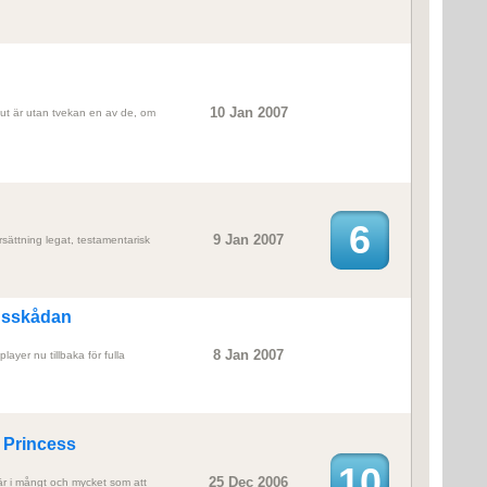
10 Jan 2007
 slut är utan tvekan en av de, om
6
9 Jan 2007
ättning legat, testamentarisk
idsskådan
8 Jan 2007
layer nu tillbaka för fulla
t Princess
10
25 Dec 2006
 är i mångt och mycket som att