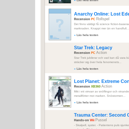
»
Läs hela texten
Anarchy Online: Lost Ed
Rollspel
Recension
PC
Det finns väldigt få science fiction-basera
marknaden. Knappt mer än en handfull...
»
Läs hela texten
Star Trek: Legacy
Action
Recension
PC
Star Trek jubilerar och vad kan då vara bä
sträcker sig över hela fenomenets...
»
Läs hela texten
Lost Planet: Extreme Con
Action
Recension
XB360
Mitt i ett virrvarr av snöflingor och vinand
metallfötter mot marken. Snöstormen...
»
Läs hela texten
Trauma Center: Second 
Pussel
Hands-on
Wii
- Skalpell, syster. - Patientens puls sjunke