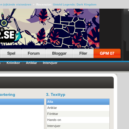
n (o)kände visionären
+
Recension:
Untold Legends: Dark Kingdom
n
Krönikor
Artiklar
Intervjuer
ortering
3. Texttyp
Alla
Artiklar
Förtittar
Hands-on
Intervjuer