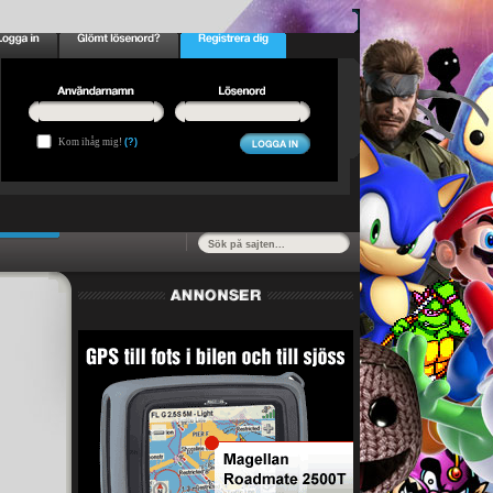
Kom ihåg mig!
(?)