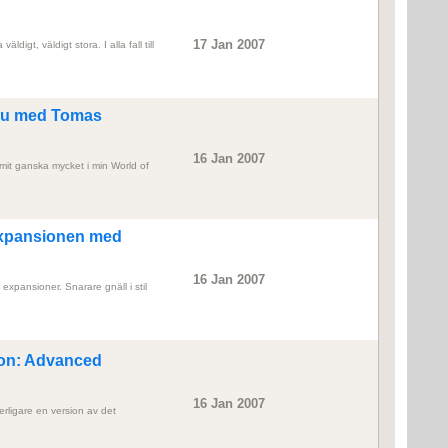
17 Jan 2007
digt, väldigt stora. I alla fall till
rvju med Tomas
16 Jan 2007
mmit ganska mycket i min World of
expansionen med
16 Jan 2007
expansioner. Snarare gnäll i stil
on: Advanced
16 Jan 2007
erligare en version av det