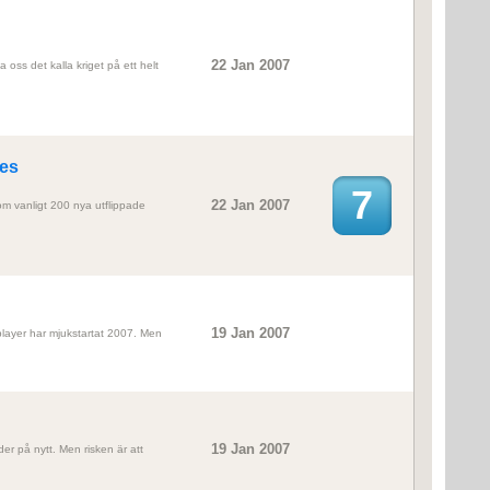
22 Jan 2007
 oss det kalla kriget på ett helt
es
7
22 Jan 2007
om vanligt 200 nya utflippade
19 Jan 2007
eplayer har mjukstartat 2007. Men
19 Jan 2007
der på nytt. Men risken är att