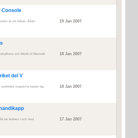
al Console
19 Jan 2007
jänster är ett måste. Både
es
18 Jan 2007
kshyllorna och World of Warcraft
iket del V
18 Jan 2007
e aztekiska trupperna kastar sig
 handikapp
17 Jan 2007
nått sin kulmen i och med