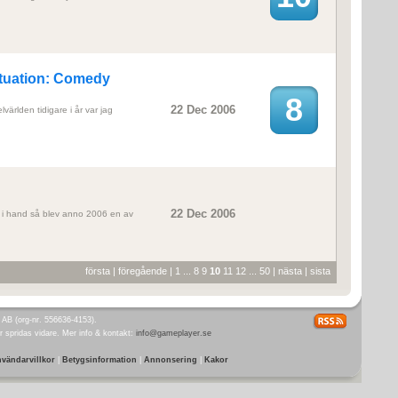
tuation: Comedy
8
22 Dec 2006
världen tidigare i år var jag
22 Dec 2006
it i hand så blev anno 2006 en av
första
|
föregående
|
1
...
8
9
10
11
12
...
50
|
nästa
|
sista
B (org-nr. 556636-4153).
er spridas vidare. Mer info & kontakt:
info@gameplayer.se
vändarvillkor
|
Betygsinformation
|
Annonsering
|
Kakor