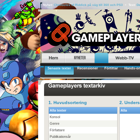
Nyhet:
Chronicles of Riddick på väg till 360 och PS3
+
Text:
De
Senaste texter
Recensioner
Förtittar
Hands-o
1. Huvudsortering
2. Unders
Alla texter
Alla
Konsol
Genre
Författare
Publikationsår