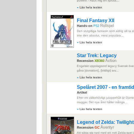
pulsen! - Räck mig en spruta...
»
Läs hela texten
Final Fantasy XII
Rollspel
Hands-on
PS2
Den slutgiltiga fantasin som aldrig vill ta
inte den absolut, mest populära...
»
Läs hela texten
Star Trek: Legacy
Action
Recension
XB360
Engelskt uppslagsord legacy Svensk övers
gåva [donation], {bildligt} arv...
»
Läs hela texten
Spelåret 2007 - en framt
Artikel
Efter ett välbehövligt juluppehåll är Gamep
muggar. Det nya året håller många...
»
Läs hela texten
Legend of Zelda: Twiligh
Äventyr
Recension
GC
Att sätta sig ned med ett nytt Zelda-spel