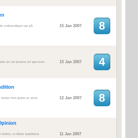
en
8
15 Jan 2007
de onlinerollspel ute på
4
15 Jan 2007
ttre än att lansera ett spel som
dition
8
12 Jan 2007
e vindar hörs ljudet av stora
Opinion
11 Jan 2007
r doktor, vi måste stabilisera