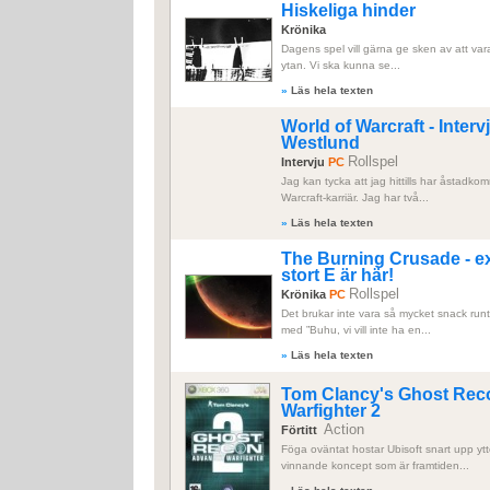
Hiskeliga hinder
Krönika
Dagens spel vill gärna ge sken av att vara väl
ytan. Vi ska kunna se...
»
Läs hela texten
World of Warcraft - Inte
Westlund
Rollspel
Intervju
PC
Jag kan tycka att jag hittills har åstadko
Warcraft-karriär. Jag har två...
»
Läs hela texten
The Burning Crusade - 
stort E är här!
Rollspel
Krönika
PC
Det brukar inte vara så mycket snack runt 
med ”Buhu, vi vill inte ha en...
»
Läs hela texten
Tom Clancy's Ghost Rec
Warfighter 2
Action
Förtitt
Föga oväntat hostar Ubisoft snart upp ytt
vinnande koncept som är framtiden...