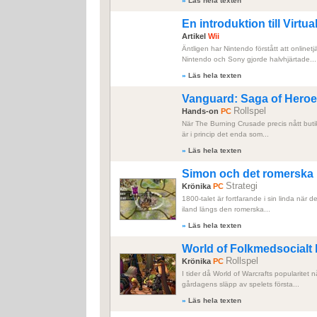
»
Läs hela texten
En introduktion till Virtu
Artikel
Wii
Äntligen har Nintendo förstått att onlinet
Nintendo och Sony gjorde halvhjärtade...
»
Läs hela texten
Vanguard: Saga of Hero
Rollspel
Hands-on
PC
När The Burning Crusade precis nått buti
är i princip det enda som...
»
Läs hela texten
Simon och det romerska r
Strategi
Krönika
PC
1800-talet är fortfarande i sin linda när d
iland längs den romerska...
»
Läs hela texten
World of Folkmedsocialt
Rollspel
Krönika
PC
I tider då World of Warcrafts popularitet 
gårdagens släpp av spelets första...
»
Läs hela texten