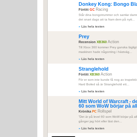
Donkey Kong: Bongo Bl
Racing
Förtitt
GC
Står dina bongotrummor och samlar dam
det snart dags att ta fram dem på nytt...
»
Läs hela texten
Prey
Action
Recension
XB360
Till Xbox 360 kommer Prey ganska lägligt,
maskinen hade någonting i hästväg...
»
Läs hela texten
Stranglehold
Action
Förtitt
XB360
För er som inte kunde få nog av inspektö
Hard Boiled så är Stranglehold ett...
»
Läs hela texten
Mitt World of Warcraft - de
60 som WoW börjar på al
Rollspel
Krönika
PC
”Det är på level 60 som WoW börjar på all
gånger jag hört eller läst den...
»
Läs hela texten