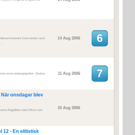
6
14 Aug 2006
 räknas Armored Core-serien som
.
7
11 Aug 2006
kerna inom strategispelen. Sedan
: När onsdagar blev
10 Aug 2006
agarna förgylldes med Xbox Live
 12 - En elitistisk