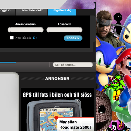
Kom ihåg mig!
(?)