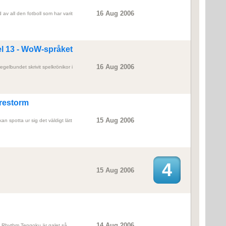
16 Aug 2006
 av all den fotboll som har varit
del 13 - WoW-språket
16 Aug 2006
gelbundet skrivit spelkrönikor i
restorm
15 Aug 2006
kan spotta ur sig det väldigt lätt
4
15 Aug 2006
14 Aug 2006
. Rhythm Tengoku är galet så