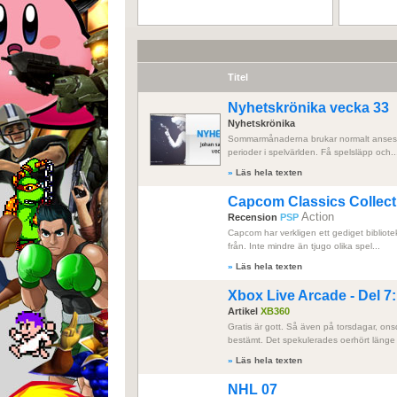
Titel
Nyhetskrönika vecka 33
Nyhetskrönika
Sommarmånaderna brukar normalt anses 
perioder i spelvärlden. Få spelsläpp och..
»
Läs hela texten
Capcom Classics Collec
Action
Recension
PSP
Capcom har verkligen ett gediget bibliote
från. Inte mindre än tjugo olika spel...
»
Läs hela texten
Xbox Live Arcade - Del 7: 
Artikel
XB360
Gratis är gott. Så även på torsdagar, on
bestämt. Det spekulerades oerhört länge 
»
Läs hela texten
NHL 07