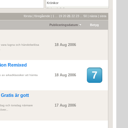
Krönikor
Nyhetskrönikor
Pressmeddelanden
första
|
föregående
|
1
...
19
20
21
22
23
...
50
|
nästa
|
sista
Recensioner
Publiceringsdatum
Betyg
18 Aug 2006
vara lugna och händelselösa
.
tion Remixed
7
18 Aug 2006
k av arkadklassiker att hämta
Gratis är gott
17 Aug 2006
sdag och torsdag närmare
över...