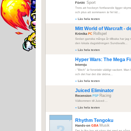
Sport
Förtitt
Trots att hockeyn fortfarande ligger skymd
och plus att sommaren är fel tid...
»
Läs hela texten
Mitt World of Warcraft - 
Rollspel
Krönika
PC
Sedan ganska många år tillbaka har jag re
den lokala dagstidningen Sundsvalls...
»
Läs hela texten
Hyper Wars: The Mega Fi
Intervju
- "Bitch" är fonetiskt väldigt vackert. Man 
och det har det där sköna...
»
Läs hela texten
Juiced Eliminator
Racing
Recension
PSP
Välkommen till Juiced:...
»
Läs hela texten
Rhythm Tengoku
Musik
Hands-on
GBA
Det är lika bra att säga det med en gång