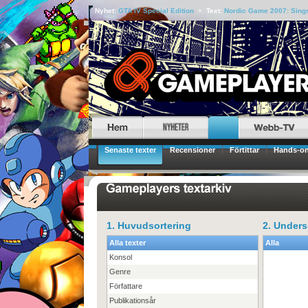
Nyhet:
GTA IV Special Edition
+
Text:
Nordic Game 2007: Sings
Senaste texter
Recensioner
Förtittar
Hands-o
1. Huvudsortering
2. Unders
Alla texter
Alla
Konsol
Genre
Författare
Publikationsår