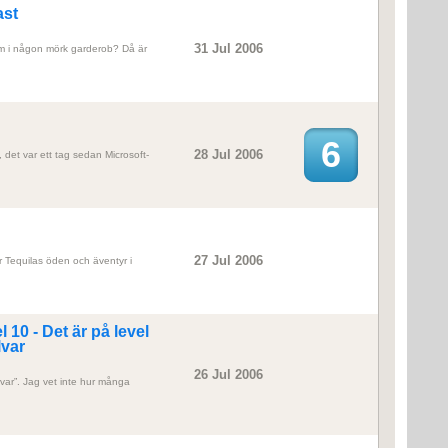
ast
31 Jul 2006
m i någon mörk garderob? Då är
6
28 Jul 2006
 det var ett tag sedan Microsoft-
27 Jul 2006
r Tequilas öden och äventyr i
l 10 - Det är på level
lvar
26 Jul 2006
var”. Jag vet inte hur många