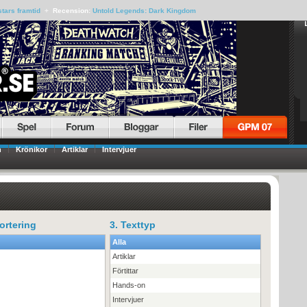
tars framtid
+
Recension:
Untold Legends: Dark Kingdom
n
Krönikor
Artiklar
Intervjuer
ortering
3. Texttyp
Alla
Artiklar
Förtittar
Hands-on
Intervjuer