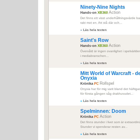
Ninety-Nine Nights
Action
Hands-on
XB360
Det finns ett visst underhållningsvärde bara
rakt mot en. Att stå där och...
»
Läs hela texten
Saint's Row
Action
Hands-on
XB360
Övervåld är ingen ovanlighet i spelvärlden
i mediabranschen...
»
Läs hela texten
Mitt World of Warcraft - de
Onyxia
Rollspel
Krönika
PC
Onyxia har för mig varit bland det häftig
för första gången såg drakhuvudet...
»
Läs hela texten
Spelminnen: Doom
Action
Krönika
PC
Det finns stunder i livet som är extraordi
Stunder vi spenderar resten av...
»
Läs hela texten