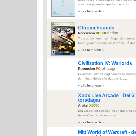
som bara japanska spel kan vara. En...
»
Läs hela texten
Chromehounds
Action
Recension
XB360
Trots att konkurrensen är ganska tam så
Mech-genrens crème de la crème då det..
»
Läs hela texten
Civilization IV: Warlords
Strategi
Recension
PC
Civilization räknas idag som en av klassi
den första delen såg dagens ljus...
»
Läs hela texten
Xbox Live Arcade - Del 6
torsdagar
Artikel
XB360
Det var ett tag sen sist - tiden när onsd
Arcade* och inget annat var...
»
Läs hela texten
Mitt World of Warcraft - del