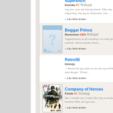
superbitch
Rollspel
Krönika
PC
Jag kan vara rätt bitchig ibland. Eller in
någonting, där jag är inblandad, inte...
»
Läs hela texten
Beggar Prince
Rollspel
Recension
GBA
Tiggarprinsen är på vandring i en mörk grot
vandrar i denna grotta minns...
»
Läs hela texten
Retrofili
Intervju
- I åratal har jag velat se ett nytt spel til
dem längre. Till slut...
»
Läs hela texten
Company of Heroes
Strategi
Förtitt
PC
När vi trodde att vi hade fått nog av Andra
kommer Relic och ger oss...
»
Läs hela texten