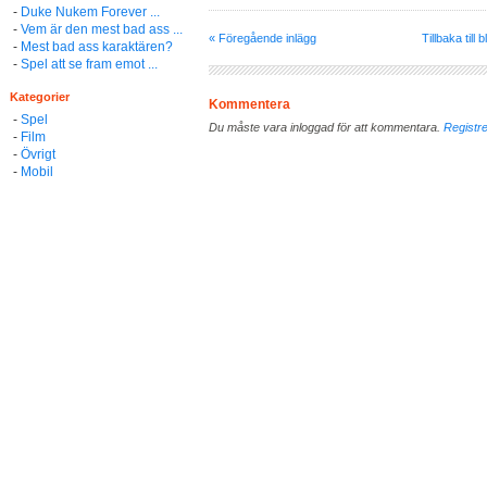
-
Duke Nukem Forever ...
-
Vem är den mest bad ass ...
« Föregående inlägg
Tillbaka till 
-
Mest bad ass karaktären?
-
Spel att se fram emot ...
Kategorier
Kommentera
-
Spel
Du måste vara inloggad för att kommentara.
Registre
-
Film
-
Övrigt
-
Mobil