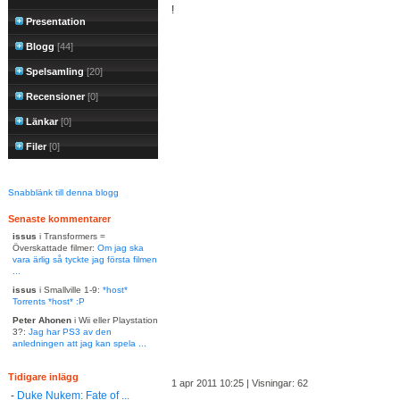
!
Presentation
Blogg
[44]
Spelsamling
[20]
Recensioner
[0]
Länkar
[0]
Filer
[0]
Snabblänk till denna blogg
Senaste kommentarer
issus
i Transformers =
Överskattade filmer:
Om jag ska
vara ärlig så tyckte jag första filmen
...
issus
i Smallville 1-9:
*host*
Torrents *host* :P
Peter Ahonen
i Wii eller Playstation
3?:
Jag har PS3 av den
anledningen att jag kan spela ...
Tidigare inlägg
1 apr 2011 10:25 | Visningar: 62
-
Duke Nukem: Fate of ...