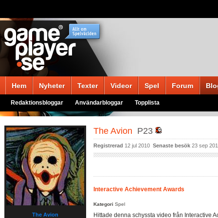
Hem
Nyheter
Texter
Videor
Spel
Forum
Blo
Redaktionsbloggar
Användarbloggar
Topplista
The Avion
P23
Registrerad
12 jul 2010
Senaste besök
23 sep 20
Interactive Achievement Awards
Kategori
Spel
The Avion
Hittade denna schyssta video från Interactive 