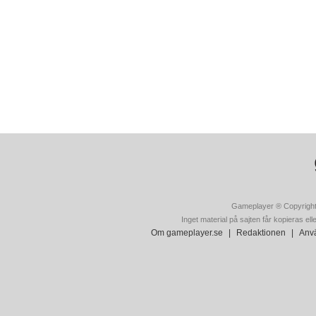
Gameplayer ® Copyright
Inget material på sajten får kopieras ell
Om gameplayer.se
|
Redaktionen
|
Anvä