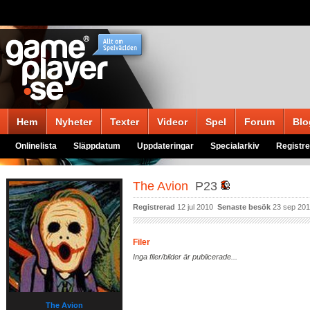
Hem
Nyheter
Texter
Videor
Spel
Forum
Blo
Onlinelista
Släppdatum
Uppdateringar
Specialarkiv
Registre
The Avion
P23
Registrerad
12 jul 2010
Senaste besök
23 sep 20
Filer
Inga filer/bilder är publicerade...
The Avion