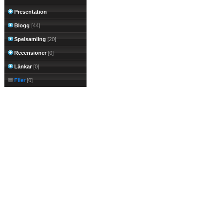
Presentation
Blogg
[44]
Spelsamling
[20]
Recensioner
[0]
Länkar
[0]
Filer
[0]