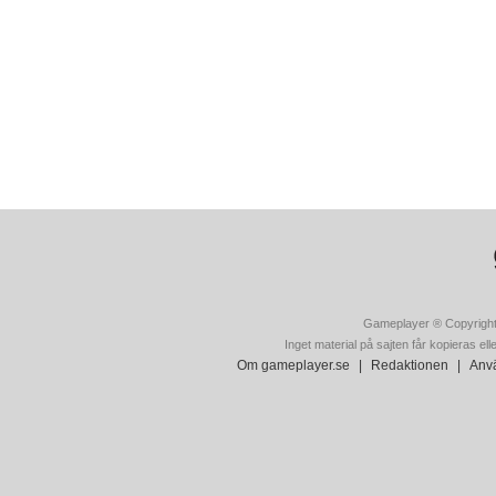
Gameplayer ® Copyright
Inget material på sajten får kopieras ell
Om gameplayer.se
|
Redaktionen
|
Anvä