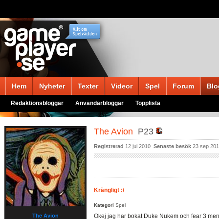
Hem
Nyheter
Texter
Videor
Spel
Forum
Blo
Redaktionsbloggar
Användarbloggar
Topplista
The Avion
P23
Registrerad
12 jul 2010
Senaste besök
23 sep 20
Krångligt :/
Kategori
Spel
The Avion
Okej jag har bokat Duke Nukem och fear 3 men ja