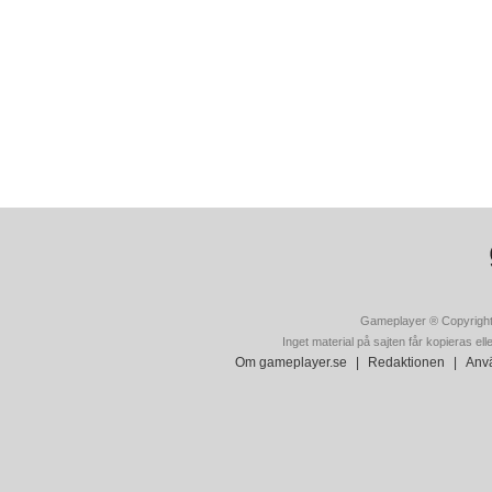
Gameplayer ® Copyright
Inget material på sajten får kopieras ell
Om gameplayer.se
|
Redaktionen
|
Anvä