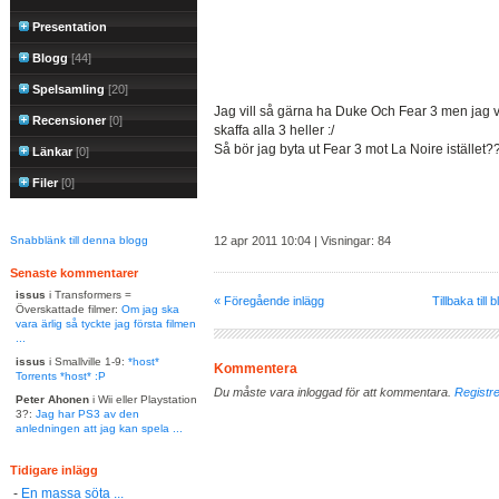
Presentation
Blogg
[44]
Spelsamling
[20]
Jag vill så gärna ha Duke Och Fear 3 men jag vi
Recensioner
[0]
skaffa alla 3 heller :/
Så bör jag byta ut Fear 3 mot La Noire istället?
Länkar
[0]
Filer
[0]
Snabblänk till denna blogg
12 apr 2011 10:04 | Visningar: 84
Senaste kommentarer
issus
i Transformers =
« Föregående inlägg
Tillbaka till 
Överskattade filmer:
Om jag ska
vara ärlig så tyckte jag första filmen
...
issus
i Smallville 1-9:
*host*
Kommentera
Torrents *host* :P
Du måste vara inloggad för att kommentara.
Registre
Peter Ahonen
i Wii eller Playstation
3?:
Jag har PS3 av den
anledningen att jag kan spela ...
Tidigare inlägg
-
En massa söta ...