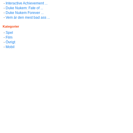
-
Interactive Achievement ...
-
Duke Nukem: Fate of ...
-
Duke Nukem Forever ...
-
Vem är den mest bad ass ...
Kategorier
-
Spel
-
Film
-
Övrigt
-
Mobil