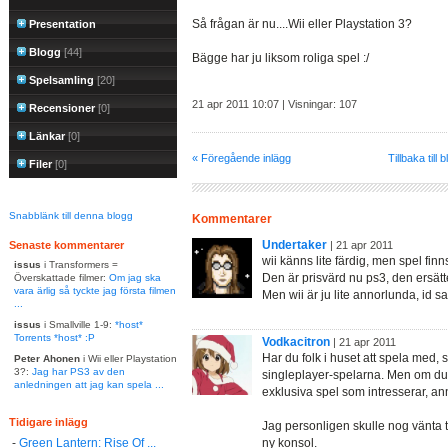
Så frågan är nu....Wii eller Playstation 3?
Presentation
Blogg
[44]
Bägge har ju liksom roliga spel :/
Spelsamling
[20]
21 apr 2011 10:07 | Visningar: 107
Recensioner
[0]
Länkar
[0]
« Föregående inlägg
Tillbaka till 
Filer
[0]
Snabblänk till denna blogg
Kommentarer
Undertaker
Senaste kommentarer
| 21 apr 2011
wii känns lite färdig, men spel fin
issus
i Transformers =
Den är prisvärd nu ps3, den ersätt
Överskattade filmer:
Om jag ska
vara ärlig så tyckte jag första filmen
Men wii är ju lite annorlunda, id s
...
issus
i Smallville 1-9:
*host*
Torrents *host* :P
Vodkacitron
| 21 apr 2011
Har du folk i huset att spela med, s
Peter Ahonen
i Wii eller Playstation
3?:
Jag har PS3 av den
singleplayer-spelarna. Men om du b
anledningen att jag kan spela ...
exklusiva spel som intresserar, anna
Tidigare inlägg
Jag personligen skulle nog vänta 
-
Green Lantern: Rise Of ...
ny konsol.