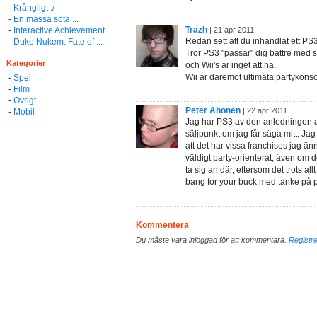
-
Krångligt :/
-
En massa söta ...
Trazh
-
Interactive Achievement ...
| 21 apr 2011
Redan sett att du inhandlat ett PS
-
Duke Nukem: Fate of ...
Tror PS3 "passar" dig bättre med s
Kategorier
och Wii's är inget att ha.
Wii är däremot ultimata partykonso
-
Spel
-
Film
-
Övrigt
Peter Ahonen
| 22 apr 2011
-
Mobil
Jag har PS3 av den anledningen att
säljpunkt om jag får säga mitt. J
att det har vissa franchises jag ä
väldigt party-orienterat, även om d
ta sig an där, eftersom det trots a
bang for your buck med tanke på p
Kommentera
Du måste vara inloggad för att kommentara.
Registre