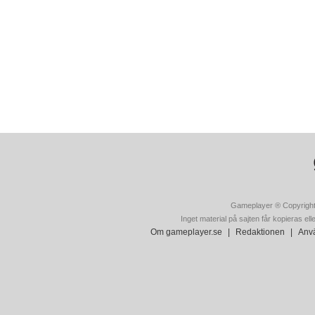
Gameplayer ® Copyright
Inget material på sajten får kopieras ell
Om gameplayer.se
|
Redaktionen
|
Anvä