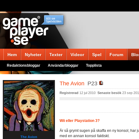
Hem
Nyheter
Texter
Videor
Spel
Forum
Blo
Redaktionsbloggar
Användarbloggar
Topplista
The Avion
P23
Registrerad
12 jul 2010
Senaste besök
23 sep 20
Wii eller Playstation 3?
Är så grymt sugen på skaffa en ny konsol, har j
med en annan konsol faktiskt.
The Avion