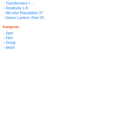
-
Transformers = ...
-
Smallville 1-9
-
Wii eller Playstation 3?
-
Green Lantern: Rise Of ...
Kategorier
-
Spel
-
Film
-
Övrigt
-
Mobil