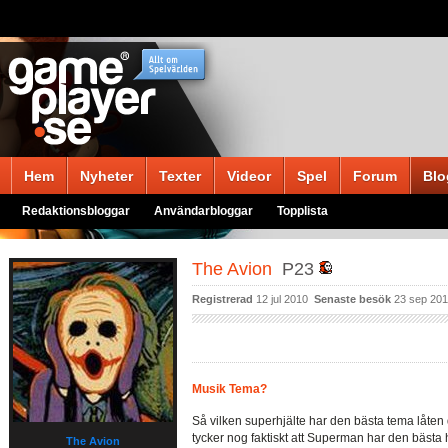
Hem
Nyheter
Texter
Videor
Spel
Forum
Blo
Redaktionsbloggar
Användarbloggar
Topplista
The Avion
P23
Registrerad
12 jul 2010
Senaste besök
23 sep 20
Musik Tema?
Så vilken superhjälte har den bästa tema låte
tycker nog faktiskt att Superman har den bästa h
The Avion