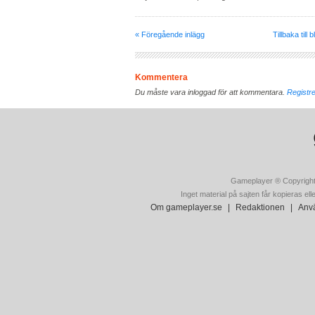
« Föregående inlägg
Tillbaka till 
Kommentera
Du måste vara inloggad för att kommentara.
Registre
Gameplayer ® Copyright
Inget material på sajten får kopieras ell
Om gameplayer.se
|
Redaktionen
|
Anvä