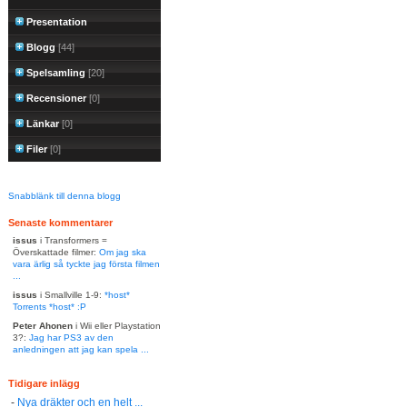
Presentation
Blogg
[44]
Spelsamling
[20]
Recensioner
[0]
Länkar
[0]
Filer
[0]
Snabblänk till denna blogg
Senaste kommentarer
issus
i Transformers =
Överskattade filmer:
Om jag ska
vara ärlig så tyckte jag första filmen
...
issus
i Smallville 1-9:
*host*
Torrents *host* :P
Peter Ahonen
i Wii eller Playstation
3?:
Jag har PS3 av den
anledningen att jag kan spela ...
Tidigare inlägg
-
Nya dräkter och en helt ...