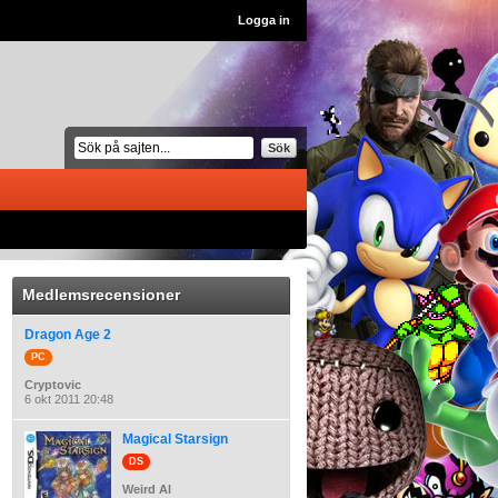
Logga in
Sök
Medlemsrecensioner
Dragon Age 2
PC
Cryptovic
6 okt 2011 20:48
Magical Starsign
DS
Weird Al