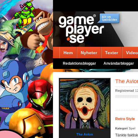
Hem
Nyheter
Texter
Video
Redaktionsbloggar
Användarbloggar
The Avi
Registrerad
12
Retro Style
Kategori
Spel
The Avion
Tänkte faktisk