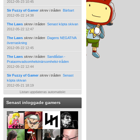
2012-05-23 10:45
Sir Fuzzy of Gamer
skrev i tråden
Bärbart
2012-05-22 14:38
The Laws
skrev i tråden
Senast köpta skivan
2012-05-22 12:47
The Laws
skrev i tråden
Dagens NEGATIVA
överraskning
2012-05-22 12:45
The Laws
skrev i tråden
Sandlådan -
Prataomvadsomhelstnärsomhelst-tråden
2012-05-22 12:44
Sir Fuzzy of Gamer
skrev i tråden
Senast
köpta skivan
2012-05-21 18:19
Listan uppdateras automatiskt
Senast inloggade gamers