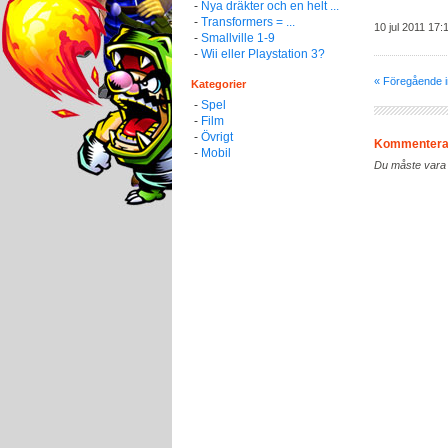
-
Nya dräkter och en helt ...
-
Transformers = ...
10 jul 2011 17:1
-
Smallville 1-9
-
Wii eller Playstation 3?
« Föregående i
Kategorier
-
Spel
-
Film
-
Övrigt
Kommenter
-
Mobil
Du måste vara 