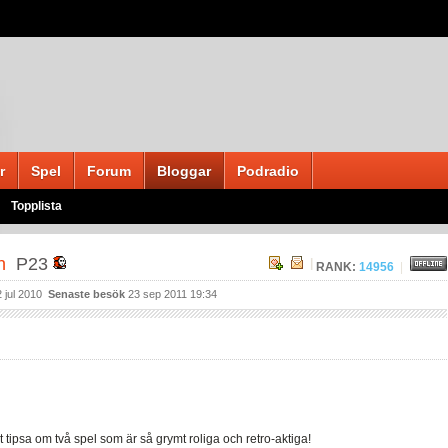
r
Spel
Forum
Bloggar
Podradio
Topplista
on
P23
|
RANK:
14956
|
 jul 2010
Senaste besök
23 sep 2011 19:34
t tipsa om två spel som är så grymt roliga och retro-aktiga!