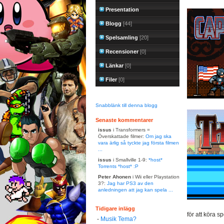
Presentation
Blogg
[44]
Spelsamling
[20]
Recensioner
[0]
Länkar
[0]
Filer
[0]
Snabblänk till denna blogg
Senaste kommentarer
issus
i Transformers =
Överskattade filmer:
Om jag ska
vara ärlig så tyckte jag första filmen
...
issus
i Smallville 1-9:
*host*
Torrents *host* :P
Peter Ahonen
i Wii eller Playstation
3?:
Jag har PS3 av den
anledningen att jag kan spela ...
Tidigare inlägg
för att köra s
-
Musik Tema?