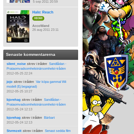
5 sep 2011 20:59
Halo: Reach
XB360
AccoWand
26 aug 2011 23:11
Senaste kommentarerna
silent_noise
skrev i tråden
Sandlådan -
Prataomvadsomhelstnärsomhelst-tråden
2012-05-25 22:24
jojo
skrev i tråden
Var köpa gammal Wii
modell (Ej begagnad)
2012-05-25 10:27
bjorehag
skrev i tråden
Sandlådan -
Prataomvadsomhelstnärsomhelst-tråden
2012-05-24 12:13
bjorehag
skrev i tråden
Bärbart
2012-05-24 12:13
Stvrmzeit
skrev i tråden
Senast sedda film