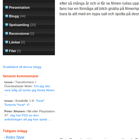
efter så många år och vi får se filmen rullas upp
Presentation
fans har en förmåga att bitch gnälla på filmer/
bara ta allt med en nypa salt och spotta på des
Blogg
[44]
Spelsamling
[20]
Recensioner
[0]
Länkar
[0]
Filer
[0]
Snabblänk till denna blogg
Senaste kommentarer
issus
i Transformers =
Överskattade filmer:
Om jag ska
vara ärlig så tyckte jag första filmen
...
issus
i Smallville 1-9:
*host*
Torrents *host* :P
Peter Ahonen
i Wii eller Playstation
3?:
Jag har PS3 av den
anledningen att jag kan spela ...
Tidigare inlägg
-
Retro Style