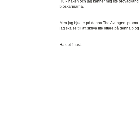
Hulk naken och jag känner mig lite oroväckande
bioskärmarna.
Men jag bjuder på denna The Avengers promo po
jag ska se till att skriva lite oftare på denna blo
Ha det finast.