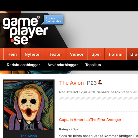
Hem
Nyheter
Texter
Videor
Spel
Forum
Blo
Redaktionsbloggar
Användarbloggar
Topplista
The Avion
P23
Registrerad
12 jul 2010
Senaste besök
23 sep 20
Captain America:The First Avenger
Kategori
Spel
The Avion
Som de flesta redan vet så kommer äntligen Ca