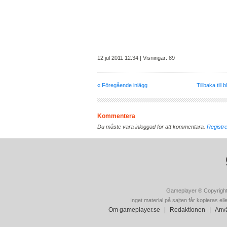
12 jul 2011 12:34 | Visningar: 89
« Föregående inlägg
Tillbaka till 
Kommentera
Du måste vara inloggad för att kommentara.
Registre
Gameplayer ® Copyright
Inget material på sajten får kopieras ell
Om gameplayer.se
|
Redaktionen
|
Anvä