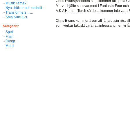
Chris Evans(snubben som kommer att spela Cap
-
Musik Tema?
Marvel hjälte som var med i Fantastic Four och
-
Nya dräkter och en helt ...
A.K.A Human Torch så detta kommer inte vara Ev
-
Transformers = ...
-
Smallville 1-9
Chris Evans kommer även att låna ut sin röst ti
som verkar faktiskt vara rätt intressant men vi få
Kategorier
-
Spel
-
Film
-
Övrigt
-
Mobil