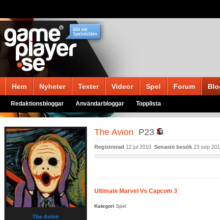
Hem
Nyheter
Texter
Videor
Spel
Forum
Blo
Redaktionsbloggar
Användarbloggar
Topplista
The Avion
P23
Registrerad
12 jul 2010
Senaste besök
23 sep 20
Ultimate Marvel Vs Capcom 3
Kategori
Spel
The Avion