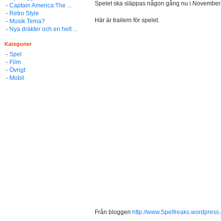
Spelet ska släppas någon gång nu i November
-
Captain America:The ...
-
Retro Style
Här är trailern för spelet.
-
Musik Tema?
-
Nya dräkter och en helt ...
Kategorier
-
Spel
-
Film
-
Övrigt
-
Mobil
Från bloggen
http://www.Spelfreaks.wordpress