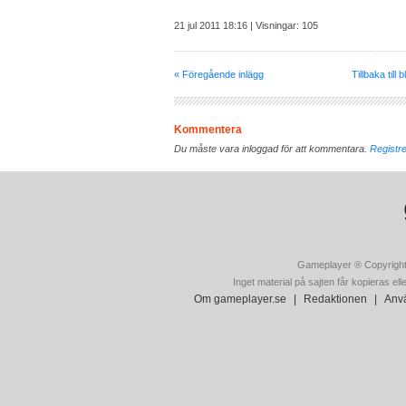
21 jul 2011 18:16 | Visningar: 105
« Föregående inlägg
Tillbaka till 
Kommentera
Du måste vara inloggad för att kommentara.
Registre
Gameplayer ® Copyright
Inget material på sajten får kopieras ell
Om gameplayer.se
|
Redaktionen
|
Anvä