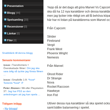
Presentation
Yepp då är det dags att göra Marvel Vs Capcom 3
ska då ha 12 nya karaktärer och dessa karaktärer 
Blogg
[44]
men jag tycker inte riktigt om att få behöva köp
Spelsamling
[20]
här har ni listan på karaktärerna som Marvel 
Recensioner
[0]
Från Capcom:
Länkar
[0]
Strider
Filer
[0]
Firebrand
Vergil
Frank West
Snabblänk till denna blogg
Phoenix Wright
Nemesis
Senaste kommentarer
issus
i Transformers =
Från Marvel:
Överskattade filmer:
Om jag ska
vara ärlig så tyckte jag första filmen
Ghost Rider
...
Dr Strange
issus
i Smallville 1-9:
*host*
Nova
Torrents *host* :P
Rocket Raccoon
Peter Ahonen
i Wii eller Playstation
Hawkeye
3?:
Jag har PS3 av den
anledningen att jag kan spela ...
Iron Fist
Utöver dessa nya karaktärer så ska spelet också
Tidigare inlägg
samt bättre balansering i spelet.
-
Ny blogg!