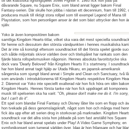
till det klassiska fightingspelet Street Fighter II. 1993 fick hon jobb på
dåvarande Square, nu Square Enix, som bland annat ligger bakom Final
Fantasy-serien. Där skulle hon jobba i nästan ett decennium, fram till 1992, 
producera musik till riktigt stora rollpel som till exempel Legend of Mana till
Playstation, som hon personligen anser är det som bäst uttrycker den hon ä
själv.
Yoko är även kompositören bakom
samtliga Kingdom Hearts-titlar, vilket ska vara det mest speciella soundtrac
för henne och dessutom den största vändpunkten i hennes musikaliska karri
Det är inte så konstigt eftersom soundtracket till det första spelet gjorde su
och sålde miljontals skivor världen över och titelspåret har rankats som den
fjärde bästa rollspelsmusiken någonsin. Hennes absoluta favoritstycke ska
dock vara ”Dearly Beloved” från Kingdom Hearts II:s startmeny. I soundtrac
har hon bland annat tagit hjälp av Utada Hikaru, en japansk-amerikansk
sångerska som sjungit bland annat i Simple and Clean och Sanctuary, två lå
som används i introduktionerna till Kingdom Hearts respektive Kingdom Hea
2. Däremot var Yoko inte speciellt exalterad när hon fick höra om idén bako
Kingdom Hearts. Hennes första tanke när hon fick uppdraget att komponera
musik till spelserien ska ha varit: "
Oh, please don't make me do it. I'm sorry,
but I can't do it
”.
Ett spel som blandar Final Fantasy och Disney låter lite som en flopp och ä
hon tvekade på dess genomslagskraft, något som hon och många med hen
fick äta upp efter att serien drog in storkovan på marknaden. Kingdom Heart
soundtrack var det allra sista hon jobbade på som fast anställd hos Square
Enix och har bland annat spelats under Play! A Video Game Symphony, en
symfonikonsert som turnerat världen över. Idag är hon frilansare och har bla