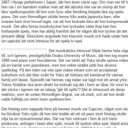
1967 i Hyogo prefekturen i Japan, där hon även växte upp. Om man ser till h
hon var i sin barndom märker man att det absolut inte var en slump att hon
blev spelkompositör då hon som fyra- eller femåring började lära sig spela
piano. Det som förmodligen skilde henne från andra japanska barn, eller
snarare barn över huvud taget, var att hon brukade leka att hon komponerad
musik. Det allra första musikstycket hon lyckades sätta ihop kan hon
fortfarande spela, men har aldrig framfört det för någon då hon tycker att det
pinsamt dåligt. Dessutom avgudade hon klassisk musik och hade under hel
sin uppväxt ett stort intresse för att spela tv-spel.
Det musikaliska intresset följde henne hela väg
till, och igenom, prestigefyllda Osaka University of Music, där hon tog exam
1988 med piano som huvudämne. Det var tänkt att Yoko skulle spinna vidar
på en karriär som pianolärare, men hon sökte istället jobb hos diverse
spelbolag. På den tiden var inte spel vidare erkänt som en accepterad
kulturform och det blev svårt för Yoko att förklara sitt karriärval för vänner,
familj och lärare. Speciellt när hennes väg redan var lagd mot ett annat yrke.
Yokos föräldrar ska även direkt ha motsatt sig det i form av tårar, för visst k
det sticka i ögonen när en talang ”går till spillo”? Det är intressant att deras
reaktion, som de sedan förmodligen ångrat, var så stark, och att hon ändå
valde fullfölja sin dröm inom spelbranchen.
Det företag som nappade först på hennes musik var Capcom, något som sk
ha förvånat Yoko själv då hon inte trodde att ett så pass stort företag skulle
vilja ha en nyexaminerad elev. Där var hon verksam i fem år och hann
producera, antingen i team eller själv, musik till sjutton olika spel, bland ann