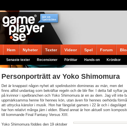
Hem
Nyheter
Texter
Videor
Spel
Forum
Blo
Senaste texter
Recensioner
Förtittar
Hands-on
Krönikor
Personporträtt av Yoko Shimomura
Det är knappast någon nyhet att spelindustrin domineras av män, men det
finns alltid undantag som bekräftar regeln och de blir fler. I detta fall syftar ja
på kvinnor i spelbranchen och Yoko Shimomura är en av dem. Jag vill inte b
uppmärksamma henne för hennes kön, utan även för hennes oerhörda förm
att uttrycka känslor i musik. Hon har fängslat gamers i 22 år och i dagsläget
har hon relativt många järn i elden. Bland annat är hon aktuell som komposit
till kommande Final Fantasy Versus XIII.
Yoko Shimomura föddes den 19 oktober