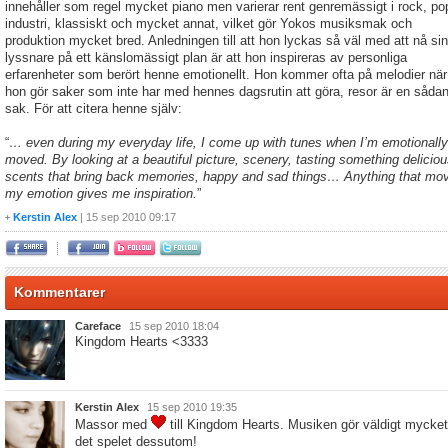
innehåller som regel mycket piano men varierar rent genremässigt i rock, po
industri, klassiskt och mycket annat, vilket gör Yokos musiksmak och
produktion mycket bred. Anledningen till att hon lyckas så väl med att nå si
lyssnare på ett känslomässigt plan är att hon inspireras av personliga
erfarenheter som berört henne emotionellt. Hon kommer ofta på melodier när
hon gör saker som inte har med hennes dagsrutin att göra, resor är en såda
sak. För att citera henne själv:
“
… even during my everyday life, I come up with tunes when I’m emotionally
moved. By looking at a beautiful picture, scenery, tasting something deliciou
scents that bring back memories, happy and sad things… Anything that mo
my emotion gives me inspiration.
”
Kerstin Alex
| 15 sep 2010 09:17
+
Kommentarer
Careface
15 sep 2010 18:04
Kingdom Hearts <3333
Kerstin Alex
15 sep 2010 19:35
Massor med
till Kingdom Hearts. Musiken gör väldigt mycket
det spelet dessutom!