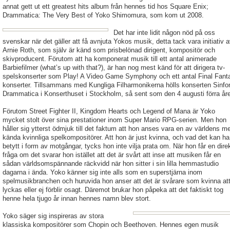
annat gett ut ett greatest hits album från hennes tid hos Square Enix;
Drammatica: The Very Best of Yoko Shimomura, som kom ut 2008.
Det har inte lidit någon nöd på oss
svenskar när det gäller att få avnjuta Yokos musik, detta tack vara initiativ 
Arnie Roth, som själv är känd som prisbelönad dirigent, kompositör och
skivproducent. Förutom att ha komponerat musik till ett antal animerade
Barbiefilmer (what’s up with that?), är han nog mest känd för att dirigera tv-
spelskonserter som Play! A Video Game Symphony och ett antal Final Fant
konserter. Tillsammans med Kungliga Filharmonikerna hölls konserten Sinfo
Drammatica i Konserthuset i Stockholm, så sent som den 4 augusti förra åre
Förutom Street Fighter II, Kingdom Hearts och Legend of Mana är Yoko
mycket stolt över sina prestationer inom Super Mario RPG-serien. Men hon
håller sig ytterst ödmjuk till det faktum att hon anses vara en av världens m
kända kvinnliga spelkompositörer. Att hon är just kvinna, och vad det kan ha
betytt i form av motgångar, tycks hon inte vilja prata om. När hon får en dire
fråga om det svarar hon istället att det är svårt att inse att musiken får en
sådan världsomspännande räckvidd när hon sitter i sin lilla hemmastudio
dagarna i ända. Yoko känner sig inte alls som en superstjärna inom
spelmusikbranchen och huruvida hon anser att det är svårare som kvinna at
lyckas eller ej förblir osagt. Däremot brukar hon påpeka att det faktiskt tog
henne hela tjugo år innan hennes namn blev stort.
Yoko säger sig inspireras av stora
klassiska kompositörer som Chopin och Beethoven. Hennes egen musik