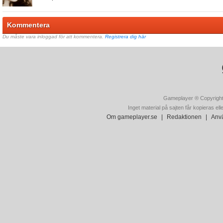
Kommentera
Du måste vara inloggad för att kommentera.
Registrera dig här
Gameplayer ® Copyright
Inget material på sajten får kopieras ell
Om gameplayer.se
|
Redaktionen
|
Anvä