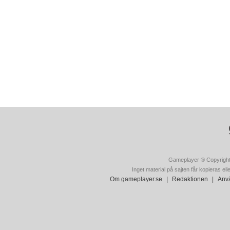
Gameplayer ® Copyright
Inget material på sajten får kopieras ell
Om gameplayer.se
|
Redaktionen
|
Anvä