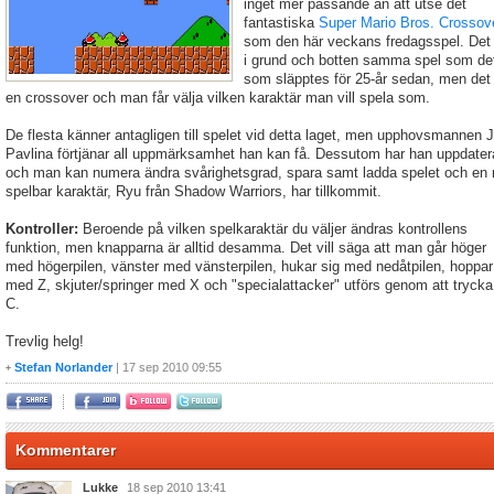
inget mer passande än att utse det
fantastiska
Super Mario Bros. Crossov
som den här veckans fredagsspel. Det 
i grund och botten samma spel som de
som släpptes för 25-år sedan, men det
en crossover och man får välja vilken karaktär man vill spela som.
De flesta känner antagligen till spelet vid detta laget, men upphovsmannen 
Pavlina förtjänar all uppmärksamhet han kan få. Dessutom har han uppdater
och man kan numera ändra svårighetsgrad, spara samt ladda spelet och en 
spelbar karaktär, Ryu från Shadow Warriors, har tillkommit.
Kontroller:
Beroende på vilken spelkaraktär du väljer ändras kontrollens
funktion, men knapparna är alltid desamma. Det vill säga att man går höger
med högerpilen, vänster med vänsterpilen, hukar sig med nedåtpilen, hoppar
med Z, skjuter/springer med X och "specialattacker" utförs genom att trycka
C.
Trevlig helg!
Stefan Norlander
| 17 sep 2010 09:55
+
Kommentarer
Lukke
18 sep 2010 13:41