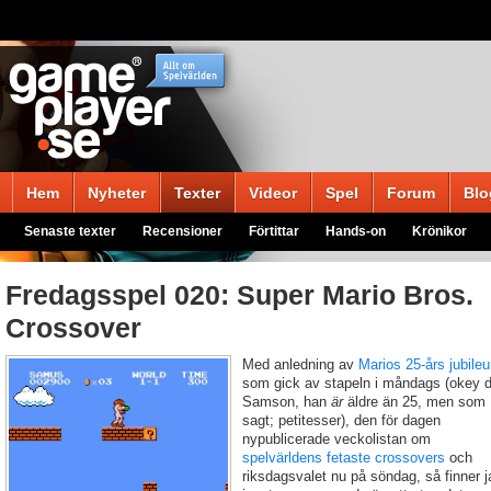
Hem
Nyheter
Texter
Videor
Spel
Forum
Blo
Senaste texter
Recensioner
Förtittar
Hands-on
Krönikor
Fredagsspel 020: Super Mario Bros.
Crossover
Med anledning av
Marios 25-års jubile
som gick av stapeln i måndags (okey 
Samson, han
är
äldre än 25, men som
sagt; petitesser), den för dagen
nypublicerade veckolistan om
spelvärldens fetaste crossovers
och
riksdagsvalet nu på söndag, så finner j