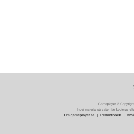
Gameplayer ® Copyright
Inget material på sajten får kopieras ell
Om gameplayer.se
|
Redaktionen
|
Anvä