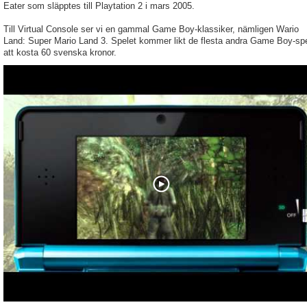
Eater som släpptes till Playtation 2 i mars 2005.
Till Virtual Console ser vi en gammal Game Boy-klassiker, nämligen Wario
Land: Super Mario Land 3. Spelet kommer likt de flesta andra Game Boy-sp
att kosta 60 svenska kronor.