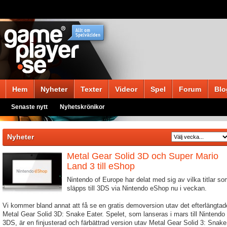
Hem
Nyheter
Texter
Videor
Spel
Forum
Blo
Senaste nytt
Nyhetskrönikor
Nyheter
Metal Gear Solid 3D och Super Mario
Land 3 till eShop
Nintendo of Europe har delat med sig av vilka titlar s
släpps till 3DS via Nintendo eShop nu i veckan.
Vi kommer bland annat att få se en gratis demoversion utav det efterlängtad
Metal Gear Solid 3D: Snake Eater. Spelet, som lanseras i mars till Nintendo
3DS, är en finjusterad och färbättrad version utav Metal Gear Solid 3: Snake