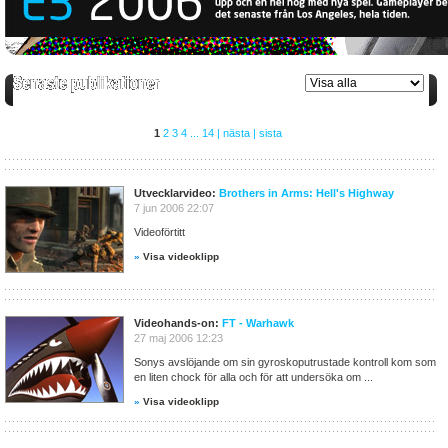
1
2
3
4
...
14
|
nästa
|
sista
Utvecklarvideo:
Brothers in Arms: Hell's Highway
7 jun 2006 22:07
Videoförtitt
»
Visa videoklipp
Videohands-on:
FT - Warhawk
27 maj 2006 12:23
Sonys avslöjande om sin gyroskoputrustade kontroll kom som
en liten chock för alla och för att undersöka om ...
»
Visa videoklipp