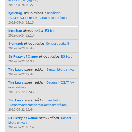
modell (Ej begagnad)
2012-05-25 10:27
bjorehag
skrev i tråden
Sandlådan -
Prataomvadsomhelstnärsomhelst-tråden
2012-05-24 12:13
bjorehag
skrev i tråden
Bärbart
2012-05-24 12:13
Stvrmzeit
skrev i tråden
Senast sedda film
2012-05-23 10:45
Sir Fuzzy of Gamer
skrev i tråden
Bärbart
2012-05-22 14:38
The Laws
skrev i tråden
Senast köpta skivan
2012-05-22 12:47
The Laws
skrev i tråden
Dagens NEGATIVA
överraskning
2012-05-22 12:45
The Laws
skrev i tråden
Sandlådan -
Prataomvadsomhelstnärsomhelst-tråden
2012-05-22 12:44
Sir Fuzzy of Gamer
skrev i tråden
Senast
köpta skivan
2012-05-21 18:19