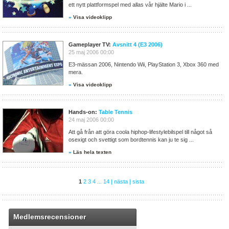
ett nytt plattformspel med allas vår hjälte Mario i ...
»
Visa videoklipp
Gameplayer TV:
Avsnitt 4 (E3 2006)
25 maj 2006 00:00
E3-mässan 2006, Nintendo Wii, PlayStation 3, Xbox 360 med
mera.
»
Visa videoklipp
Hands-on:
Table Tennis
24 maj 2006 00:00
Att gå från att göra coola hiphop-lifestylebilspel till något så
osexigt och svettigt som bordtennis kan ju te sig ...
»
Läs hela texten
1
2
3
4
...
14
|
nästa
|
sista
Medlemsrecensioner