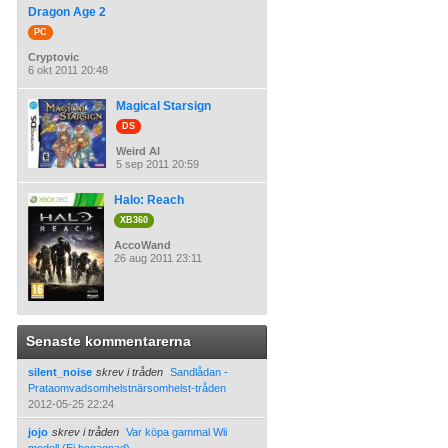
Dragon Age 2
PC
Cryptovic
6 okt 2011 20:48
Magical Starsign
DS
Weird Al
5 sep 2011 20:59
Halo: Reach
XB360
AccoWand
26 aug 2011 23:11
Senaste kommentarerna
silent_noise
skrev i tråden
Sandlådan -
Prataomvadsomhelstnärsomhelst-tråden
2012-05-25 22:24
jojo
skrev i tråden
Var köpa gammal Wii