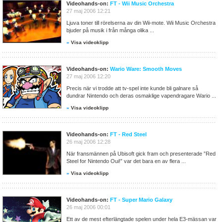
Videohands-on:
FT - Wii Music Orchestra
27 maj 2006 12:21
Ljuva toner till rörelserna av din Wii-mote. Wii Music Orchestra
bjuder på musik i från många olika ...
»
Visa videoklipp
Videohands-on:
Wario Ware: Smooth Moves
27 maj 2006 12:20
Precis när vi trodde att tv-spel inte kunde bli galnare så
dundrar Nintendo och deras osmaklige vapendragare Wario ...
»
Visa videoklipp
Videohands-on:
FT - Red Steel
26 maj 2006 12:28
När fransmännen på Ubisoft gick fram och presenterade ”Red
Steel for Nintendo Oui!” var det bara en av flera ...
»
Visa videoklipp
Videohands-on:
FT - Super Mario Galaxy
26 maj 2006 00:01
Ett av de mest efterlängtade spelen under hela E3-mässan var