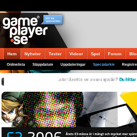
Hem
Nyheter
Texter
Videor
Spel
Forum
Blo
Onlinelista
Släppdatum
Uppdateringar
Specialarkiv
Registre