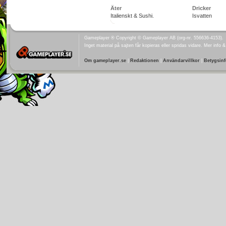
Äter
Dricker
Italienskt & Sushi.
Isvatten
Gameplayer ® Copyright © Gameplayer AB (org-nr. 556636-4153).
Inget material på sajten får kopieras eller spridas vidare. Mer info 
Om gameplayer.se
|
Redaktionen
|
Användarvillkor
|
Betygsin