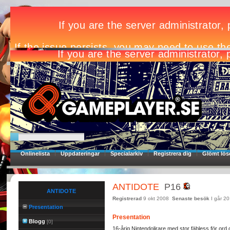
Onlinelista
Uppdateringar
Specialarkiv
Registrera dig
Glömt lös
ANTIDOTE
P16
ANTIDOTE
Registrerad
9 okt 2008
Senaste besök
I går 2
Presentation
Presentation
Blogg
[0]
16-årig Nintendolirare med stor fäbless för ord