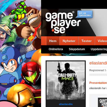
Hem
Nyheter
Texter
Video
Onlinelista
Släppdatum
Uppdaterin
eliasland
Registrerad
5 
Presentation
eliaslandin har
eliaslandin