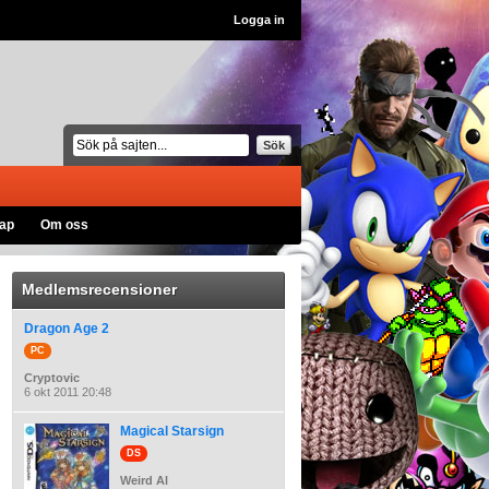
Logga in
Sök
ap
Om oss
Medlemsrecensioner
Dragon Age 2
PC
Cryptovic
6 okt 2011 20:48
Magical Starsign
DS
Weird Al