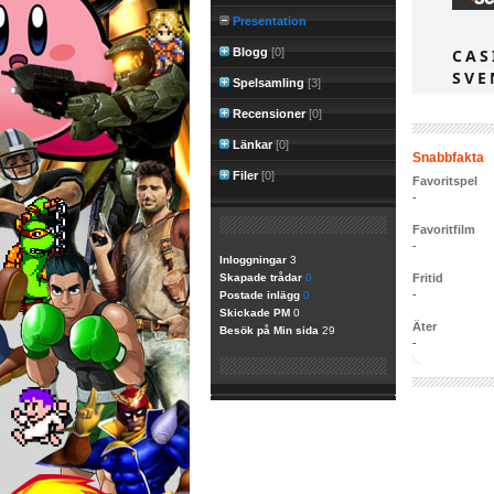
Presentation
Blogg
[0]
Spelsamling
[3]
Recensioner
[0]
Länkar
[0]
Snabbfakta
Filer
[0]
Favoritspel
-
Favoritfilm
-
Inloggningar
3
Skapade trådar
0
Fritid
-
Postade inlägg
0
Skickade PM
0
Äter
Besök på Min sida
29
-