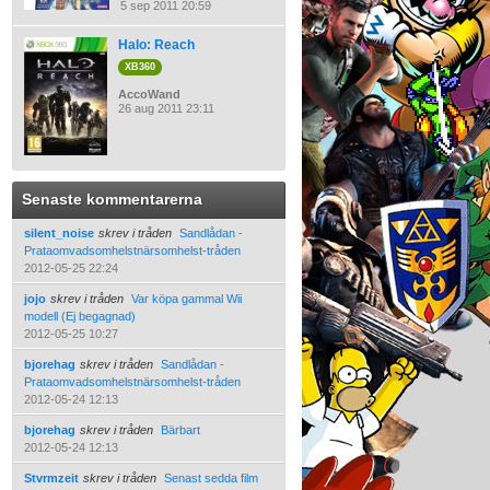
5 sep 2011 20:59
Halo: Reach
XB360
AccoWand
26 aug 2011 23:11
Senaste kommentarerna
silent_noise
skrev i tråden
Sandlådan -
Prataomvadsomhelstnärsomhelst-tråden
2012-05-25 22:24
jojo
skrev i tråden
Var köpa gammal Wii
modell (Ej begagnad)
2012-05-25 10:27
bjorehag
skrev i tråden
Sandlådan -
Prataomvadsomhelstnärsomhelst-tråden
2012-05-24 12:13
bjorehag
skrev i tråden
Bärbart
2012-05-24 12:13
Stvrmzeit
skrev i tråden
Senast sedda film