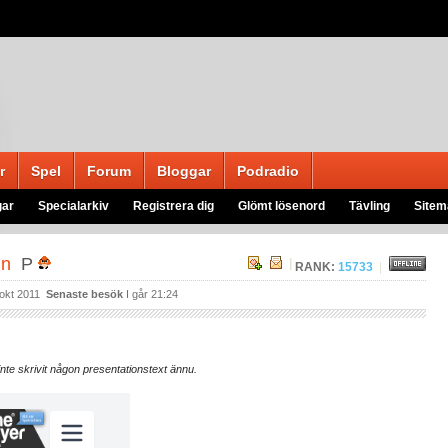
r
Spel
Forum
Bloggar
Podradio
gar
Specialarkiv
Registrera dig
Glömt lösenord
Tävling
Sitem
in
P
|
RANK:
15733
|
okt 2011
Senaste besök
I går 21:24
 inte skrivit någon presentationstext ännu.