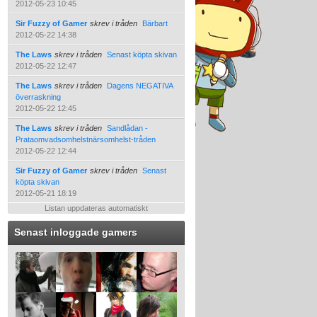
2012-05-23 10:45
Sir Fuzzy of Gamer
skrev i tråden
Bärbart
2012-05-22 14:38
The Laws
skrev i tråden
Senast köpta skivan
2012-05-22 12:47
The Laws
skrev i tråden
Dagens NEGATIVA
överraskning
2012-05-22 12:45
The Laws
skrev i tråden
Sandlådan -
Prataomvadsomhelstnärsomhelst-tråden
2012-05-22 12:44
Sir Fuzzy of Gamer
skrev i tråden
Senast
köpta skivan
2012-05-21 18:19
Listan uppdateras automatiskt
Senast inloggade gamers