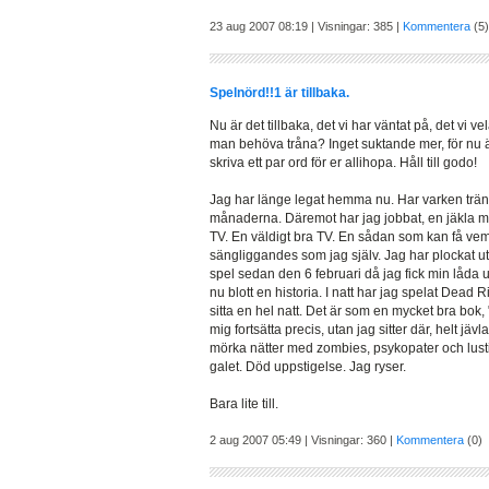
23 aug 2007 08:19 | Visningar: 385 |
Kommentera
(5)
Spelnörd!!1 är tillbaka.
Nu är det tillbaka, det vi har väntat på, det vi ve
man behöva tråna? Inget suktande mer, för nu är
skriva ett par ord för er allihopa. Håll till godo!
Jag har länge legat hemma nu. Har varken tränat
månaderna. Däremot har jag jobbat, en jäkla ma
TV. En väldigt bra TV. En sådan som kan få vem so
sängliggandes som jag själv. Jag har plockat u
spel sedan den 6 februari då jag fick min låda 
nu blott en historia. I natt har jag spelat Dead 
sitta en hel natt. Det är som en mycket bra bok, "
mig fortsätta precis, utan jag sitter där, helt j
mörka nätter med zombies, psykopater och lusti
galet. Död uppstigelse. Jag ryser.
Bara lite till.
2 aug 2007 05:49 | Visningar: 360 |
Kommentera
(0)