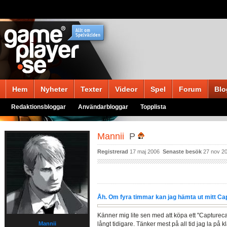
Hem
Nyheter
Texter
Videor
Spel
Forum
Blo
Redaktionsbloggar
Användarbloggar
Topplista
Mannii
P
Registrerad
17 maj 2006
Senaste besök
27 nov 2
Åh. Om fyra timmar kan jag hämta ut mitt Cap
Känner mig lite sen med att köpa ett "Capturecar
Mannii
långt tidigare. Tänker mest på all tid jag la på 