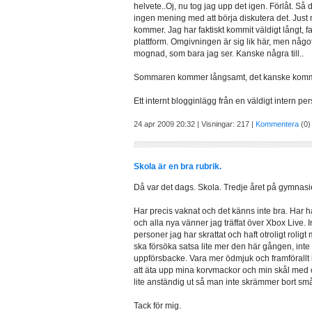
helvete..Oj, nu tog jag upp det igen. Förlåt. Så
ingen mening med att börja diskutera det. Just n
kommer. Jag har faktiskt kommit väldigt långt,
plattform. Omgivningen är sig lik här, men någo
mognad, som bara jag ser. Kanske några till..
Sommaren kommer långsamt, det kanske komme
Ett internt blogginlägg från en väldigt intern pe
24 apr 2009 20:32 | Visningar: 217 |
Kommentera
(0)
Skola är en bra rubrik.
Då var det dags. Skola. Tredje året på gymnasie
Har precis vaknat och det känns inte bra. Har
och alla nya vänner jag träffat över Xbox Live. 
personer jag har skrattat och haft otroligt rolig
ska försöka satsa lite mer den här gången, inte
uppförsbacke. Vara mer ödmjuk och framförallt in
att äta upp mina korvmackor och min skål med co
lite anständig ut så man inte skrämmer bort små
Tack för mig.