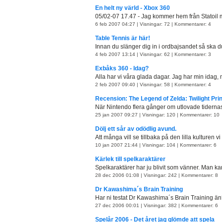
En helt ny värld - Xbox 360
05/02-07 17.47 - Jag kommer hem från Statoil m
6 feb 2007 04:27 | Visningar: 72 | Kommentarer: 4
Table Tennis är här!
Innan du slänger dig in i ordbajsandet så ska du
4 feb 2007 13:14 | Visningar: 62 | Kommentarer: 3
Exbåks 360 - Idag?
Alla har vi våra glada dagar. Jag har min idag, mö
2 feb 2007 09:40 | Visningar: 58 | Kommentarer: 4
Recension: The Legend of Zelda: Twilight Pri
När Nintendo flera gånger om utlovade tidernas 
25 jan 2007 09:27 | Visningar: 120 | Kommentarer: 10
Dölj ett sår av odödlig avund.
Att många vill se tillbaka på den lilla kulturen vi
10 jan 2007 21:44 | Visningar: 104 | Kommentarer: 6
Kärlek till spelkaraktärer
Spelkaraktärer har ju blivit som vänner. Man kan
28 dec 2006 01:08 | Visningar: 242 | Kommentarer: 8
Dr Kawashima´s Brain Training
Har ni testat Dr Kawashima´s Brain Training än?
27 dec 2006 00:01 | Visningar: 382 | Kommentarer: 6
Spelår 2006 - Det året jag glömde att spela