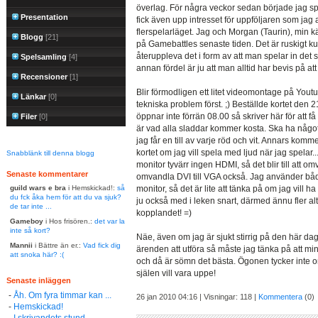
överlag. För några veckor sedan började jag sp
Presentation
fick även upp intresset för uppföljaren som jag a
flerspelarläget. Jag och Morgan (Taurin), min kä
Blogg
[21]
på Gamebattles senaste tiden. Det är ruskigt ku
återuppleva det i form av att man spelar in det 
Spelsamling
[4]
annan fördel är ju att man alltid har bevis på 
Recensioner
[1]
Blir förmodligen ett litet videomontage på Youtu
Länkar
[0]
tekniska problem först. ;) Beställde kortet d
öppnar inte förrän 08.00 så skriver här för att f
Filer
[0]
är vad alla sladdar kommer kosta. Ska ha någ
jag får en till av varje röd och vit. Annars kom
kortet om jag vill spela med ljud när jag spelar..
Snabblänk till denna blogg
monitor tyvärr ingen HDMI, så det blir till att o
Senaste kommentarer
omvandla DVI till VGA också. Jag använder bå
guild wars e bra
i Hemskickad!:
så
monitor, så det är lite att tänka på om jag vill ha l
du fck åka hem för att du va sjuk?
ju också med i leken snart, därmed ännu fler alte
de tar inte ...
kopplandet! =)
Gameboy
i Hos frisören.:
det var la
inte så kort?
Näe, även om jag är sjukt stirrig på den här da
Mannii
i Bättre än er.:
Vad fick dig
ärenden att utföra så måste jag tänka på att m
att snoka här? :(
och då är sömn det bästa. Ögonen tycker inte 
själen vill vara uppe!
Senaste inläggen
-
Åh. Om fyra timmar kan ...
26 jan 2010 04:16 | Visningar: 118 |
Kommentera
(0)
-
Hemskickad!