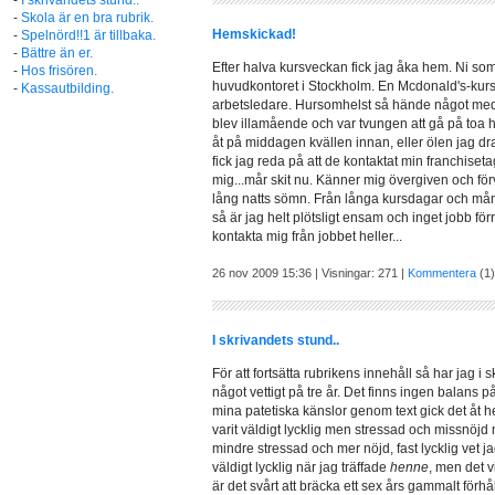
-
I skrivandets stund..
-
Skola är en bra rubrik.
Hemskickad!
-
Spelnörd!!1 är tillbaka.
-
Bättre än er.
Efter halva kursveckan fick jag åka hem. Ni som
-
Hos frisören.
huvudkontoret i Stockholm. En Mcdonald's-kurs f
-
Kassautbilding.
arbetsledare. Hursomhelst så hände något med
blev illamående och var tvungen att gå på toa h
åt på middagen kvällen innan, eller ölen jag dr
fick jag reda på att de kontaktat min franchis
mig...mår skit nu. Känner mig övergiven och för
lång natts sömn. Från långa kursdagar och mån
så är jag helt plötsligt ensam och inget jobb fö
kontakta mig från jobbet heller...
26 nov 2009 15:36 | Visningar: 271 |
Kommentera
(1)
I skrivandets stund..
För att fortsätta rubrikens innehåll så har jag i s
något vettigt på tre år. Det finns ingen balans p
mina patetiska känslor genom text gick det åt he
varit väldigt lycklig men stressad och missnöjd m
mindre stressad och mer nöjd, fast lycklig vet ja
väldigt lycklig när jag träffade
henne
, men det v
är det svårt att bräcka ett sex års gammalt förh