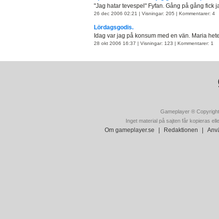
"Jag hatar tevespel" Fyfan. Gång på gång fick jag
26 dec 2006 02:21 | Visningar: 205 | Kommentarer: 4
Lördagsgodis.
Idag var jag på konsum med en vän. Maria hete
28 okt 2006 16:37 | Visningar: 123 | Kommentarer: 1
Gameplayer ® Copyright
Inget material på sajten får kopieras ell
Om gameplayer.se
|
Redaktionen
|
Anvä