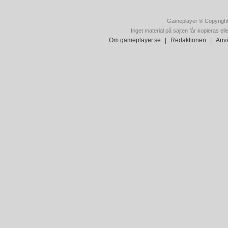
Gameplayer ® Copyright
Inget material på sajten får kopieras ell
Om gameplayer.se
|
Redaktionen
|
Anvä