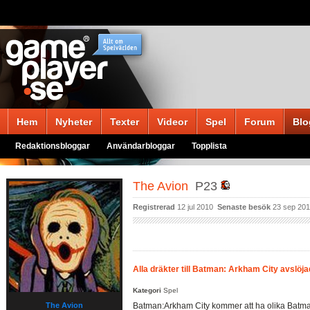
Hem
Nyheter
Texter
Videor
Spel
Forum
Blo
Redaktionsbloggar
Användarbloggar
Topplista
The Avion
P23
Registrerad
12 jul 2010
Senaste besök
23 sep 20
Alla dräkter till Batman: Arkham City avslöja
Kategori
Spel
The Avion
Batman:Arkham City kommer att ha olika Batma