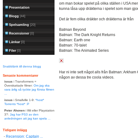
om man bokar spelet på olika ställen i USA men 
Presentation
kunna låsa upp dräkterna i spelet som man gjo
Blogg
[44]
Det är fem olika dräkter och dräkterna är från
Spelsamling
[20]
Batman Beyond
Recensioner
[0]
Batman: The Dark Knight Returns
Batman: Earth one
Länkar
[0]
Batman: 70-talet
Batman: The Animated Series
Filer
[0]
Snabblänk till denna blogg
Har ni inte sett något alls från Batman: Arkham Ci
Senaste kommentarer
någon av dessa tre coola videos.
issus
i Transformers =
Överskattade filmer:
Om jag ska
vara ärlig så tyckte jag första filmen
...
issus
i Smallville 1-9:
*host*
Torrents *host* :P
Peter Ahonen
i Wii eller Playstation
3?:
Jag har PS3 av den
anledningen att jag kan spela ...
Tidigare inlägg
-
Recension: Captain ...