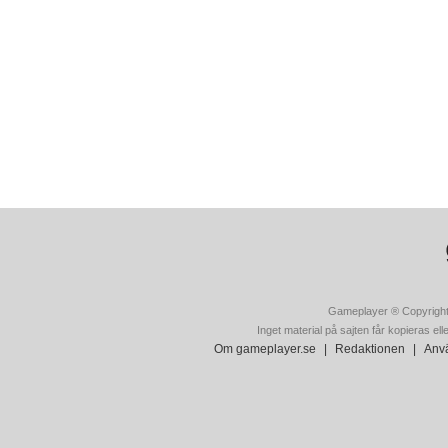
Gameplayer ® Copyright
Inget material på sajten får kopieras ell
Om gameplayer.se
|
Redaktionen
|
Anvä