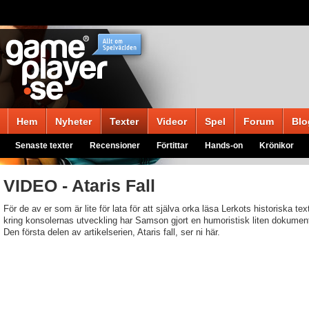
Hem
Nyheter
Texter
Videor
Spel
Forum
Blo
Senaste texter
Recensioner
Förtittar
Hands-on
Krönikor
VIDEO - Ataris Fall
För de av er som är lite för lata för att själva orka läsa Lerkots historiska tex
kring konsolernas utveckling har Samson gjort en humoristisk liten dokument
Den första delen av artikelserien, Ataris fall, ser ni här.