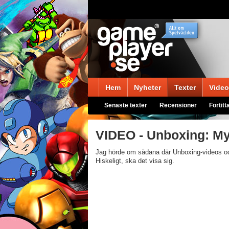
Hem
Nyheter
Texter
Video
Senaste texter
Recensioner
Förtitt
VIDEO - Unboxing: My
Jag hörde om sådana där Unboxing-videos och
Hiskeligt, ska det visa sig.