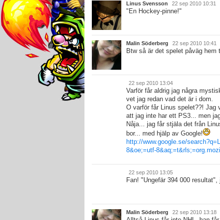
Linus Svensson
22 sep 2010 10:31
"En Hockey-pinne!"
Malin Söderberg
22 sep 2010 10:41
Btw så är det spelet påväg hem til
22 sep 2010 13:04
Varför får aldrig jag några mysti
vet jag redan vad det är i dom.
O varför får Linus spelet??! Jag v
att jag inte har ett PS3... men ja
Nåja... jag får stjäla det från Li
bor... med hjälp av Google!
http://www.google.se/search?q=
8&oe;=utf-8&aq;=t&rls;=org.mozi
22 sep 2010 13:05
Fan! "Ungefär 394 000 resultat", j
Malin Söderberg
22 sep 2010 13:18
Alltså Linus får inte NHL. han få