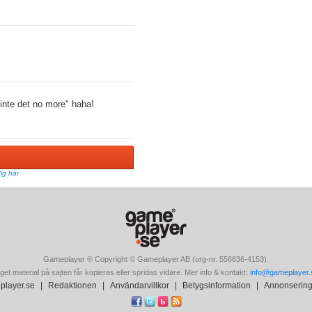
 inte det no more" haha!
ig här
Gameplayer ® Copyright © Gameplayer AB (org-nr. 556636-4153).
get material på sajten får kopieras eller spridas vidare. Mer info & kontakt:
info@gameplayer.
layer.se
|
Redaktionen
|
Användarvillkor
|
Betygsinformation
|
Annonserin