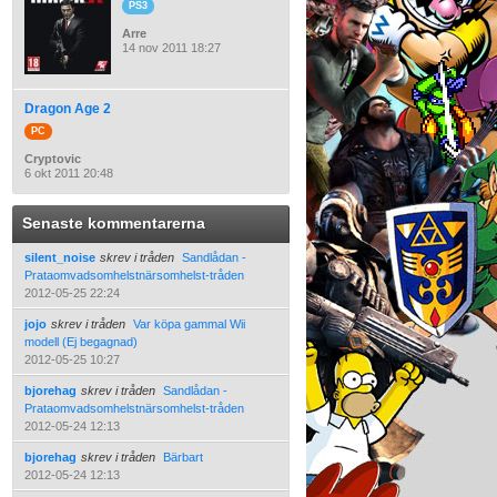
PS3
Arre
14 nov 2011 18:27
Dragon Age 2
PC
Cryptovic
6 okt 2011 20:48
Senaste kommentarerna
silent_noise
skrev i tråden
Sandlådan -
Prataomvadsomhelstnärsomhelst-tråden
2012-05-25 22:24
jojo
skrev i tråden
Var köpa gammal Wii
modell (Ej begagnad)
2012-05-25 10:27
bjorehag
skrev i tråden
Sandlådan -
Prataomvadsomhelstnärsomhelst-tråden
2012-05-24 12:13
bjorehag
skrev i tråden
Bärbart
2012-05-24 12:13