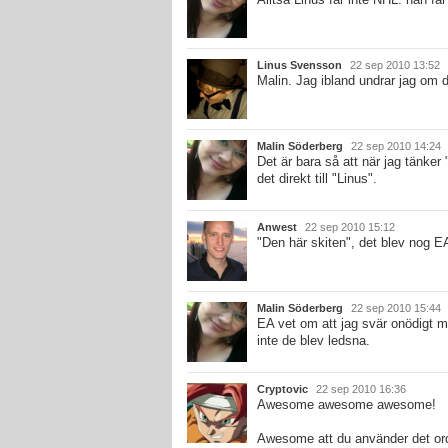
Linus Svensson
22 sep 2010 13:52
Malin. Jag ibland undrar jag om 
Malin Söderberg
22 sep 2010 14:24
Det är bara så att när jag tänker
det direkt till "Linus".
Anwest
22 sep 2010 15:12
"Den här skiten", det blev nog EA
Malin Söderberg
22 sep 2010 15:44
EA vet om att jag svär onödigt my
inte de blev ledsna.
Cryptovic
22 sep 2010 16:36
Awesome awesome awesome!
Awesome att du använder det orde