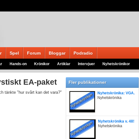
r
Spel
Forum
Bloggar
Podradio
ar
Hands-on
Krönikor
Artiklar
Intervjuer
Nyhetskrönikor
stiskt EA-paket
Fler publikationer
 tänkte "hur svårt kan det vara?"
Nyhetskrönika: VGA.
Nyhetskrönika
Nyhetskrönika v. 48!
Nyhetskrönika