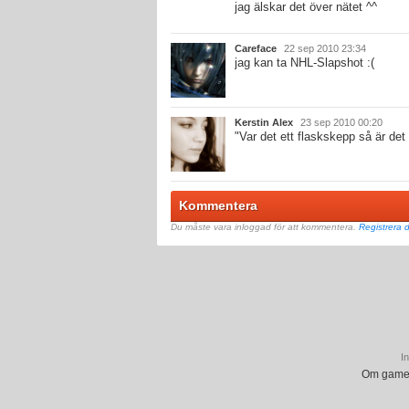
jag älskar det över nätet ^^
Careface
22 sep 2010 23:34
jag kan ta NHL-Slapshot :(
Kerstin Alex
23 sep 2010 00:20
"Var det ett flaskskepp så är det
Kommentera
Du måste vara inloggad för att kommentera.
Registrera d
In
Om gamep