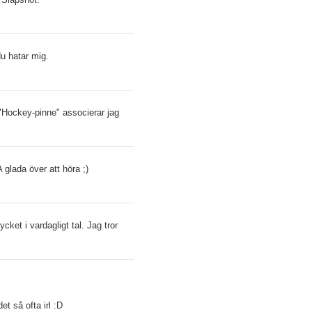
du hatar mig.
 "Hockey-pinne" associerar jag
 glada över att höra ;)
cket i vardagligt tal. Jag tror
t så ofta irl :D