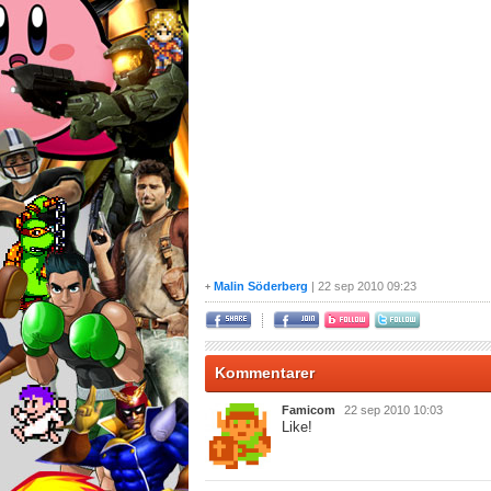
Malin Söderberg
| 22 sep 2010 09:23
+
Kommentarer
Famicom
22 sep 2010 10:03
Like!