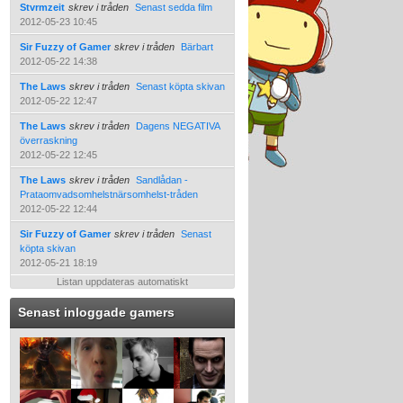
Stvrmzeit
skrev i tråden
Senast sedda film
2012-05-23 10:45
Sir Fuzzy of Gamer
skrev i tråden
Bärbart
2012-05-22 14:38
The Laws
skrev i tråden
Senast köpta skivan
2012-05-22 12:47
The Laws
skrev i tråden
Dagens NEGATIVA
överraskning
2012-05-22 12:45
The Laws
skrev i tråden
Sandlådan -
Prataomvadsomhelstnärsomhelst-tråden
2012-05-22 12:44
Sir Fuzzy of Gamer
skrev i tråden
Senast
köpta skivan
2012-05-21 18:19
Listan uppdateras automatiskt
Senast inloggade gamers