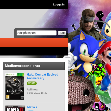
Logga in
Sök
Medlemsrecensioner
Halo: Combat Evolved
Anniversary
XB360
Avilinog
7 dec 2011 18:39
Mafia 2