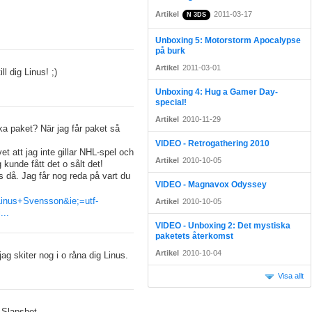
Artikel
2011-03-17
N 3DS
Unboxing 5: Motorstorm Apocalypse
på burk
Artikel
2011-03-01
l dig Linus! ;)
Unboxing 4: Hug a Gamer Day-
special!
Artikel
2010-11-29
ska paket? När jag får paket så
VIDEO - Retrogathering 2010
et att jag inte gillar NHL-spel och
Artikel
2010-10-05
g kunde fått det o sålt det!
nus då. Jag får nog reda på vart du
VIDEO - Magnavox Odyssey
Linus+Svensson&ie;=utf-
Artikel
2010-10-05
...
VIDEO - Unboxing 2: Det mystiska
paketets återkomst
Artikel
2010-10-04
ag skiter nog i o råna dig Linus.
Visa allt
r Slapshot.