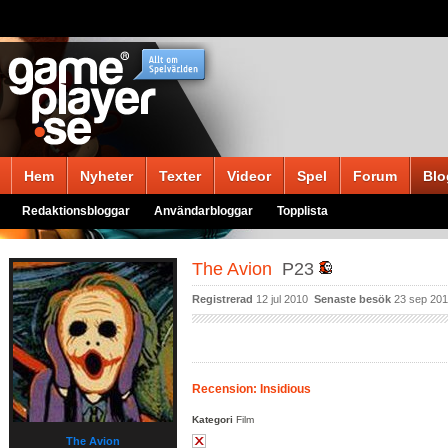
Hem
Nyheter
Texter
Videor
Spel
Forum
Blo
Redaktionsbloggar
Användarbloggar
Topplista
The Avion
P23
Registrerad
12 jul 2010
Senaste besök
23 sep 20
Recension: Insidious
Kategori
Film
The Avion