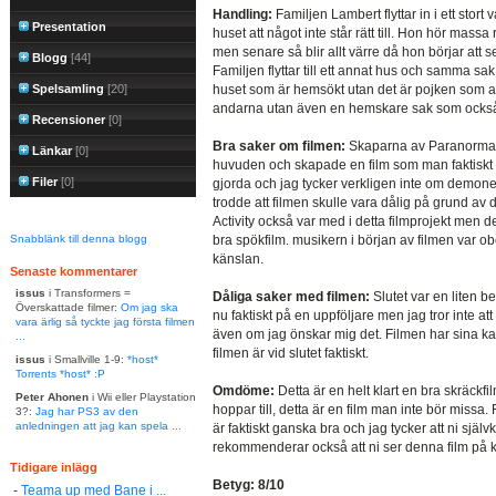
Handling:
Familjen Lambert flyttar in i ett stort
Presentation
huset att något inte står rätt till. Hon hör massa
men senare så blir allt värre då hon börjar att 
Blogg
[44]
Familjen flyttar till ett annat hus och samma sak
Spelsamling
[20]
huset som är hemsökt utan det är pojken som and
andarna utan även en hemskare sak som också v
Recensioner
[0]
Bra saker om filmen:
Skaparna av Paranormal 
Länkar
[0]
huvuden och skapade en film som man faktiskt h
Filer
[0]
gjorda och jag tycker verkligen inte om demone
trodde att filmen skulle vara dålig på grund av
Activity också var med i detta filmprojekt men d
Snabblänk till denna blogg
bra spökfilm. musikern i början av filmen var ob
känslan.
Senaste kommentarer
issus
i Transformers =
Dåliga saker med filmen:
Slutet var en liten 
Överskattade filmer:
Om jag ska
nu faktiskt på en uppföljare men jag tror inte a
vara ärlig så tyckte jag första filmen
även om jag önskar mig det. Filmen har sina k
...
filmen är vid slutet faktiskt.
issus
i Smallville 1-9:
*host*
Torrents *host* :P
Omdöme:
Detta är en helt klart en bra skräckfi
Peter Ahonen
i Wii eller Playstation
hoppar till, detta är en film man inte bör missa. 
3?:
Jag har PS3 av den
anledningen att jag kan spela ...
är faktiskt ganska bra och jag tycker att ni själ
rekommenderar också att ni ser denna film på kv
Tidigare inlägg
Betyg: 8/10
-
Teama up med Bane i ...