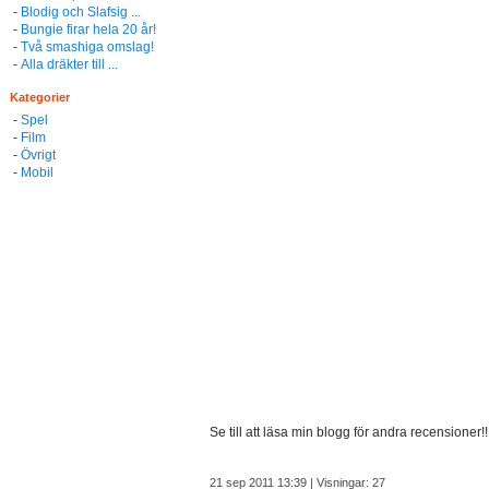
-
Blodig och Slafsig ...
-
Bungie firar hela 20 år!
-
Två smashiga omslag!
-
Alla dräkter till ...
Kategorier
-
Spel
-
Film
-
Övrigt
-
Mobil
Se till att läsa min blogg för andra recensioner!
21 sep 2011 13:39 | Visningar: 27