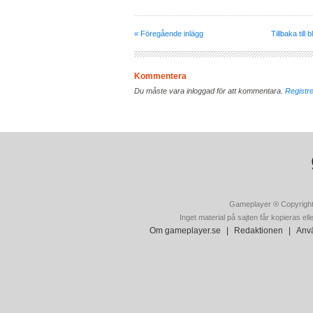
« Föregående inlägg
Tillbaka till 
Kommentera
Du måste vara inloggad för att kommentara.
Registre
Gameplayer ® Copyright
Inget material på sajten får kopieras ell
Om gameplayer.se
|
Redaktionen
|
Anvä