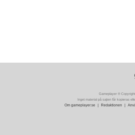
Gameplayer ® Copyright
Inget material på sajten får kopieras ell
Om gameplayer.se
|
Redaktionen
|
Anvä