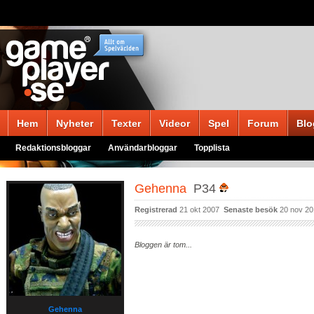
Hem
Nyheter
Texter
Videor
Spel
Forum
Blo
Redaktionsbloggar
Användarbloggar
Topplista
Gehenna
P34
Registrerad
21 okt 2007
Senaste besök
20 nov 20
Bloggen är tom...
Gehenna