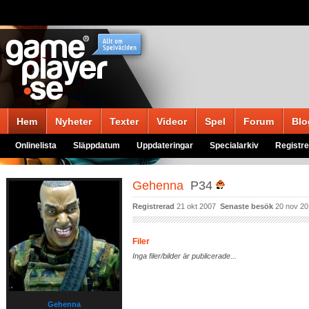
Hem
Nyheter
Texter
Videor
Spel
Forum
Blo
Onlinelista
Släppdatum
Uppdateringar
Specialarkiv
Registre
Gehenna
P34
Registrerad
21 okt 2007
Senaste besök
20 nov 20
Filer
Inga filer/bilder är publicerade...
Gehenna