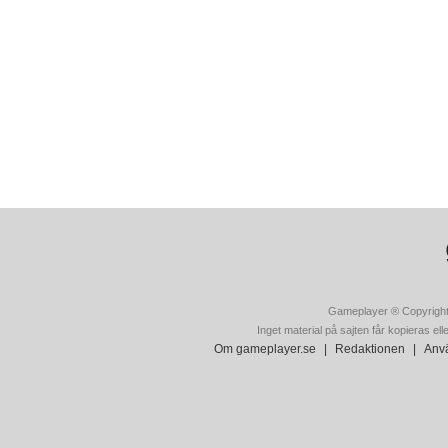
Gameplayer ® Copyright
Inget material på sajten får kopieras ell
Om gameplayer.se
|
Redaktionen
|
Anvä