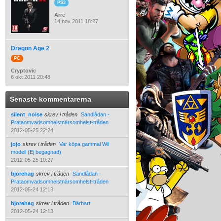
PS3
Arre
14 nov 2011 18:27
Dragon Age 2
PC
Cryptovic
6 okt 2011 20:48
Senaste kommentarerna
silent_noise
skrev i tråden
Sandlådan -
Prataomvadsomhelstnärsomhelst-tråden
2012-05-25 22:24
jojo
skrev i tråden
Var köpa gammal Wii
modell (Ej begagnad)
2012-05-25 10:27
bjorehag
skrev i tråden
Sandlådan -
Prataomvadsomhelstnärsomhelst-tråden
2012-05-24 12:13
bjorehag
skrev i tråden
Bärbart
2012-05-24 12:13