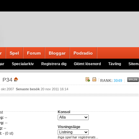
r
Spel
Forum
Bloggar
Podradio
gar
Specialarkiv
Registrera dig
Glömt lösenord
Tävling
Sitem
a
P34
|
RANK:
3049
|
 okt 2007
Senaste besök
20 nov 2011 16:14
Konsol
st
yg:
--
yg:
--
Visningsläge
g:
--
l:
- (0 st)
Inga spel har registrerats...