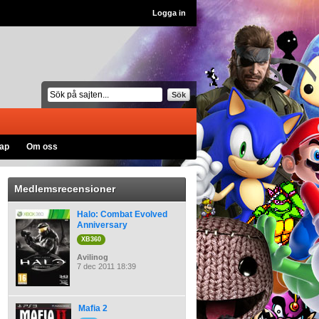
Logga in
Sök
ap
Om oss
Medlemsrecensioner
Halo: Combat Evolved
Anniversary
XB360
Avilinog
7 dec 2011 18:39
Mafia 2