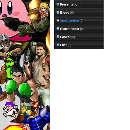
Presentation
Blogg
[0]
Spelsamling
[0]
Recensioner
[0]
Länkar
[0]
Filer
[0]