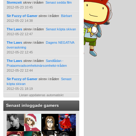
Stvrmzeit
skrev i tråden
Senast sedda film
2012-05-23 10:45
Sir Fuzzy of Gamer
skrev i tråden
Bärbart
2012-05-22 14:38
The Laws
skrev i tråden
Senast köpta skivan
2012-05-22 12:47
The Laws
skrev i tråden
Dagens NEGATIVA
överraskning
2012-05-22 12:45
The Laws
skrev i tråden
Sandlådan -
Prataomvadsomhelstnärsomhelst-tråden
2012-05-22 12:44
Sir Fuzzy of Gamer
skrev i tråden
Senast
köpta skivan
2012-05-21 18:19
Listan uppdateras automatiskt
Senast inloggade gamers