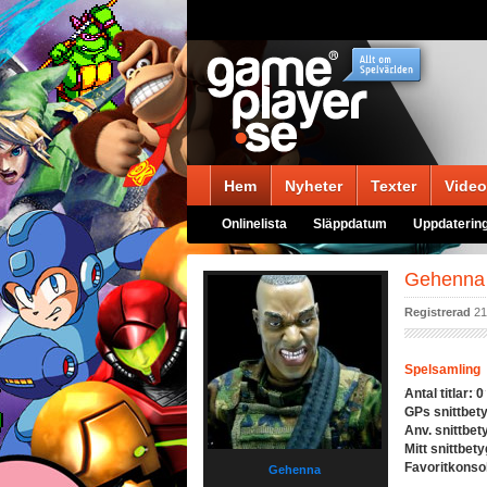
Hem
Nyheter
Texter
Video
Onlinelista
Släppdatum
Uppdaterin
Gehenn
Registrerad
21
Spelsamling
Antal titlar:
0
GPs snittbet
Anv. snittbet
Mitt snittbety
Favoritkonso
Gehenna